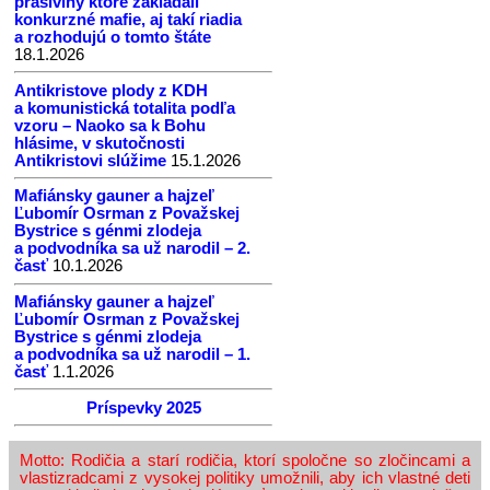
prašiviny ktoré zakladali
konkurzné mafie, aj takí riadia
a rozhodujú o tomto štáte
18.1.2026
Antikristove plody z KDH
a komunistická totalita podľa
vzoru – Naoko sa k Bohu
hlásime, v skutočnosti
Antikristovi slúžime
15.1.2026
Mafiánsky gauner a hajzeľ
Ľubomír Osrman z Považskej
Bystrice s génmi zlodeja
a podvodníka sa už narodil – 2.
časť
10.1.2026
Mafiánsky gauner a hajzeľ
Ľubomír Osrman z Považskej
Bystrice s génmi zlodeja
a podvodníka sa už narodil – 1.
časť
1.1.2026
Príspevky 2025
Motto: Rodičia a starí rodičia, ktorí spoločne so zločincami a
vlastizradcami z vysokej politiky umožnili, aby ich vlastné deti