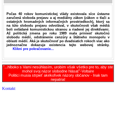
Počas 40 rokov komunistickej vlády existovala síce ústavne
zaručená sloboda prejavu a aj mediálny zákon (zákon o tlači a
ostatných hromadných informačných prostriedkoch), ktorý sa
na túto slobodu prejavu odvolával, v skutočnosti však médiá
boli ovládané komunistickou stranou a riadené jej direktívami.
Až politická zmena po roku 1989 mala priniesť skutočnú
slobodu médií, odstránenie cenzúry a štátneho monopolu v
oblasti médií. Aká je skutočnosť po dvadsiatich rokoch viac ako
jednoznačne dokazuje existencia tejto webovej stránky.
Klikni pre pokračovanie...
"...hlboko s Vami nesúhlasím, urobím však všetko pre to, aby ste
mohol svoj názor slobodne hlásať"-Voltaire
Politici musia strpieť akékoľvek názory občanov - Inak tam
nepatria!
Kontakt