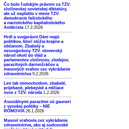
Čo bolo ľudským právom za TZV.
zločineckej sovietskej diktatúry,
ale už neplatilo v mene TZV.
demokracie fašistického
a nacistického kapitalistického
Antikrista
17.2.2026
Hrdí a svojprávni Dáni majú
politikov, ktorí slúžia krajine a
občanom. Zbabelý a
nesvojprávny TZV. slovenský
národ okotí do vlád a
parlamentov zločincov, zlodejov,
parazitných darmožráčov a
masových vrahov cez vykrádanie
zdravotníctva
9.2.2026
Len tak mimochodom, zbabelé,
prijebané, plebejské a mlčiace
ovce z TZV. národa
1.2.2026
Asociálnymi parazitmi sú gauneri
z vysokej politiky – NIE
RÓMOVIA
26.1.2026
Masoví vrahovia cez vykrádanie
zdravotníctva, ako aj sudcovské