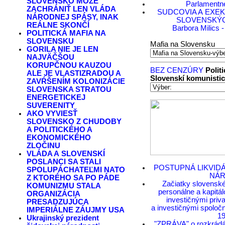
SLOVENSKO MÔŽE
Parlamentn
ZACHRÁNIŤ LEN VLÁDA
SUDCOVIA A EXE
NÁRODNEJ SPÁSY, INAK
SLOVENSKÝ
REÁLNE SKONČÍ
Barbora Milics -
POLITICKÁ MAFIA NA
SLOVENSKU
Mafia na Slovensku
GORILA NIE JE LEN
NAJVÄČŠOU
KORUPČNOU KAUZOU
BEZ CENZÚRY
Polit
ALE JE VLASTIZRADOU A
Slovenskí komunistic
ZAVŔŠENÍM KOLONIZÁCIE
SLOVENSKA STRATOU
ENERGETICKEJ
SUVERENITY
AKO VYVIESŤ
SLOVENSKO Z CHUDOBY
A POLITICKÉHO A
EKONOMICKÉHO
ZLOČINU
VLÁDA A SLOVENSKÍ
POSLANCI SA STALI
POSTUPNÁ LIKVID
SPOLUPÁCHATEĽMI NATO
NÁ
Z KTORÉHO SA PO PÁDE
Začiatky slovensk
KOMUNIZMU STALA
personálne a kapitá
ORGANIZÁCIA
investičnými priv
PRESADZUJÚCA
a investičnými spoloč
IMPERIÁLNE ZÁUJMY USA
1
Ukrajinský prezident
"ZPRÁVA" o rozkrádá