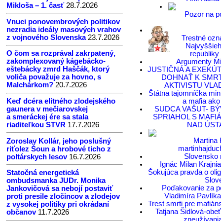
Mikloša – 1. časť
28.7.2026
Pozor na p
Vnuci ponovembrových politikov
nezradia ideály masových vrahov
z vojnového Slovenska
23.7.2026
Trestné ozn
Najvyššieh
O čom sa rozprával zakrpatený,
republiky
zakomplexovaný kágebácko-
Argumenty Mi
eštebácky zmrd Haščák, ktorý
JUSTIČNÁ A EXEKÚ
voliča považuje za hovno, s
DOHNAŤ K SMR
Malchárkom?
20.7.2026
AKTIVISTU VLAD
Štátna tajomníčka mini
Keď dcéra elitného zlodejského
a mafia ako
gaunera v mečiarovskej
SUDCA VAŠUT- BÝ
a smeráckej ére sa stala
SPRIAHOL S MAFI
riaditeľkou STVR
17.7.2026
NAD ÚST
Martina
Zoroslav Kollár, jeho poslušný
martinhajduc
riťolez Šoun a hrobové ticho z
Slovensko 
poltárskych lesov
16.7.2026
Ignác Milan Krajni
Šokujúca pravda o olig
Statočná energetická
Slov
ombudsmanka JUDr. Monika
Poďakovanie za p
Jankovičová sa nebojí postaviť
Vladimíra Pavlík
proti presile zločincov a zlodejov
Trest smrti pre mafiá
z vysokej politiky pri okrádaní
Tatjana Šidlová-obe
občanov
11.7.2026
zneužívania