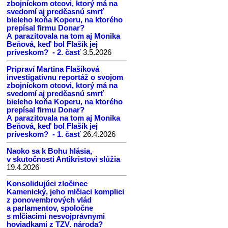
zbojníckom otcovi, ktorý má na
svedomí aj predčasnú smrť
bieleho koňa Koperu, na ktorého
prepísal firmu Donar?
A parazitovala na tom aj Monika
Beňová, keď bol Flašík jej
príveskom? - 2. časť
3.5.2026
Pripraví Martina Flašíková
investigatívnu reportáž o svojom
zbojníckom otcovi, ktorý má na
svedomí aj predčasnú smrť
bieleho koňa Koperu, na ktorého
prepísal firmu Donar?
A parazitovala na tom aj Monika
Beňová, keď bol Flašík jej
príveskom? - 1. časť
26.4.2026
Naoko sa k Bohu hlásia,
v skutočnosti Antikristovi slúžia
19.4.2026
Konsolidujúci zločinec
Kamenický, jeho mlčiaci komplici
z ponovembrových vlád
a parlamentov, spoločne
s mlčiacimi nesvojprávnymi
hoviadkami z TZV. národa?