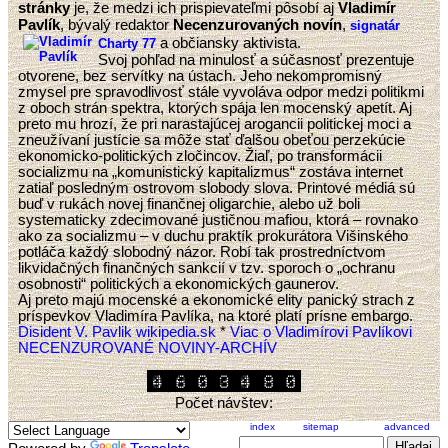
stránky
je, že medzi ich prispievateľmi pôsobí aj
Vladimír
Pavlík
, bývalý redaktor
Necenzurovaných novín
,
signatár
a občiansky aktivista.
Charty 77
Svoj pohľad na minulosť a súčasnosť prezentuje
otvorene, bez servítky na ústach. Jeho nekompromisný
zmysel pre spravodlivosť stále vyvoláva odpor medzi politikmi
z oboch strán spektra, ktorých spája len mocenský apetít. Aj
preto mu hrozí, že pri narastajúcej arogancii politickej moci a
zneužívaní justície sa môže stať ďalšou obeťou perzekúcie
ekonomicko-politických zločincov. Žiaľ, po transformácii
socializmu na „komunistický kapitalizmus“ zostáva internet
zatiaľ posledným ostrovom slobody slova. Printové médiá sú
buď v rukách novej finančnej oligarchie, alebo už boli
systematicky zdecimované justičnou mafiou, ktorá – rovnako
ako za socializmu – v duchu praktík prokurátora Višinského
potláča každý slobodný názor. Robí tak prostredníctvom
likvidačných finančných sankcií v tzv. sporoch o „ochranu
osobnosti“ politických a ekonomických gaunerov.
Aj preto majú mocenské a ekonomické elity panický strach z
príspevkov Vladimíra Pavlíka, na ktoré platí prísne embargo.
Disident V. Pavlik wikipedia.sk
*
Viac o Vladimírovi Pavlíkovi
NECENZUROVANÉ NOVINY-ARCHÍV
Počet návštev:
index
sitemap
advanced