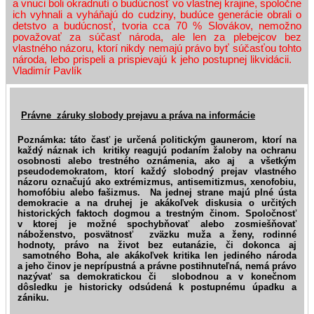
a vnuci boli okradnutí o budúcnosť vo vlastnej krajine, spoločne
ich vyhnali a vyháňajú do cudziny, budúce generácie obrali o
detstvo a budúcnosť, tvoria cca 70 % Slovákov, nemožno
považovať za súčasť národa, ale len za plebejcov bez
vlastného názoru, ktorí nikdy nemajú právo byť súčasťou tohto
národa, lebo prispeli a prispievajú k jeho postupnej likvidácii.
Vladimír Pavlík
Právne záruky slobody prejavu a práva na informácie
Poznámka: táto časť je určená politickým gaunerom, ktorí na
každý náznak ich kritiky reagujú podaním žaloby na ochranu
osobnosti alebo trestného oznámenia, ako aj a všetkým
pseudodemokratom, ktorí každý slobodný prejav vlastného
názoru označujú ako extrémizmus, antisemitizmus, xenofobiu,
homofóbiu alebo fašizmus. Na jednej strane majú plné ústa
demokracie a na druhej je akákoľvek diskusia o určitých
historických faktoch dogmou a trestným činom. Spoločnosť
v ktorej je možné spochybňovať alebo zosmiešňovať
náboženstvo, posvätnosť zväzku muža a ženy, rodinné
hodnoty, právo na život bez eutanázie, či dokonca aj
samotného Boha, ale akákoľvek kritika len jediného národa
a jeho činov je neprípustná a právne postihnuteľná, nemá právo
nazývať sa demokratickou či slobodnou a v konečnom
dôsledku je historicky odsúdená k postupnému úpadku a
zániku.