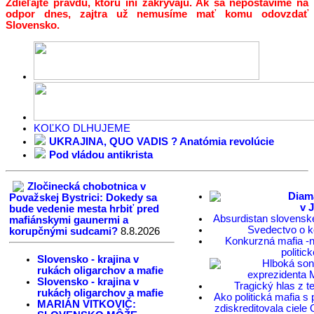
Zdieľajte pravdu, ktorú iní zakrývajú. Ak sa nepostavíme na
odpor dnes, zajtra už nemusíme mať komu odovzdať
Slovensko.
KOĽKO DLHUJEME
UKRAJINA, QUO VADIS ? Anatómia revolúcie
Pod vládou antikrista
Zločinecká chobotnica v
Diam
Považskej Bystrici: Dokedy sa
v 
bude vedenie mesta hrbiť pred
Absurdistan slovensk
mafiánskymi gaunermi a
Svedectvo o k
korupčnými sudcami?
8.8.2026
Konkurzná mafia -n
politic
Slovensko - krajina v
Hlboká son
rukách oligarchov a mafie
exprezidenta 
Slovensko - krajina v
Tragický hlas z 
rukách oligarchov a mafie
Ako politická mafia 
MARIÁN VITKOVIČ:
zdiskreditovala ciele