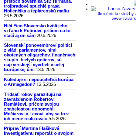
prstoch dôverníka ŠtB Hirmana,
trojbradové spuchlé prasa
Larisa Zavars
Holienčíka a teplárenskú mafiu
tlmočnícke služby 
26.5.2026
www.zavar
Ničí Fico Slovensko kvôli jeho
vzťahu k Putinovi, pričom na to
stačí aj on sám
20.5.2026
Slovenskí ponovembroví politici
z vlád, parlamentov, nimi
okotených oligarchov, finančných
skupín, bielych golierov, sú
najzverskejší vyvrheli v celej
Európskej únii
13.5.2026
Koleduje si nepoučiteľná Európa
o Armagedon?
13.5.2026
Tridsať rokov parazitujú na
zavraždenom Robertovi
Remiášovi, pričom svojou
zbabelosťou dopomohli
Mečiarovi a Lexovi, aby sa to v
ich mene realizovalo
5.5.2026
Pripraví Martina Flašíková
investigatívnu reportáž o svojom