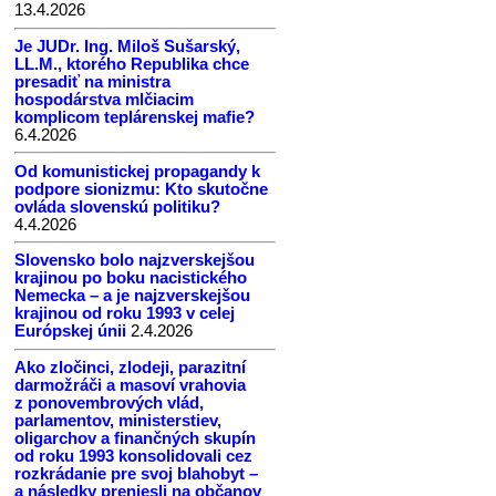
13.4.2026
Je JUDr. Ing. Miloš Sušarský,
LL.M., ktorého Republika chce
presadiť na ministra
hospodárstva mlčiacim
komplicom teplárenskej mafie?
6.4.2026
Od komunistickej propagandy k
podpore sionizmu: Kto skutočne
ovláda slovenskú politiku?
4.4.2026
Slovensko bolo najzverskejšou
krajinou po boku nacistického
Nemecka – a je najzverskejšou
krajinou od roku 1993 v celej
Európskej únii
2.4.2026
Ako zločinci, zlodeji, parazitní
darmožráči a masoví vrahovia
z ponovembrových vlád,
parlamentov, ministerstiev,
oligarchov a finančných skupín
od roku 1993 konsolidovali cez
rozkrádanie pre svoj blahobyt –
a následky preniesli na občanov