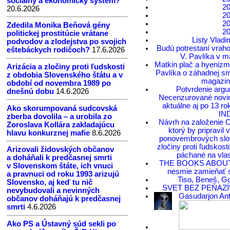
sociálny a ekonomický systém?
2
20.6.2026
2
2
Zdedila Monika Beňová gény
2
politickej prostitúcie vrátane
Listy Vladi
podvodov a zlodejstva po svojich
Budú potrestaní vrahov
eštebáckych rodičoch?
17.6.2026
V. Pavlíka v 
Matkin plač a hyeniz
Arizácia a zločiny proti ľudskosti
Pavlíka o záhadnej sm
z obdobia Slovenského štátu a v
magazi
období od novembra 1989 po
Potvrdenie arg
dnešnú dobu
14.6.2026
Necenzurované novi
aktuálne aj po 13 r
Ako skorumpovaná sudcovská
IN
zberba dovolila – a urobila zo
Návrh na založenie O
Zoroslava Kollára zakladajúcu
ktorý by pripravil
hlavu konkurznej mafie
8.6.2026
ponovembrových slov
zločiny proti ľudskos
Arizovali židovských občanov
páchané na vla
a doháňali k predčasnej smrti
THE BOOKS ABOUT 
v Slovenskom štáte, ich vnuci
nesmie zamieňať 
a pravnuci od roku 1993 arizujú
Tiso, Beneš, Go
Slovensko, aj keď tu nič
SVET BEZ PEŇAZÍ“
nevybudovali a nevinných
Gasudarjon Ant
občanov doháňajú k predčasnej
smrti
4.6.2026
Ako PS a Ústavný súd sekli po