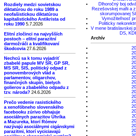
Dlhoročný boj odvá
Rozdiely medzi sovietskou
Rezešovskej mafii a zl
diktatúrou do roku 1989 a
skorumpovanej Sl
neofašistickou diktatúrou
Vymožiteľnosť p
kapitalistického Antikrista od
Politicky nekorekt
roku 1990
5.7.2026
V mene bratislavskej p
DS, KD
Elitní zločinci na najvyšších
Archív
postoch – elitní parazitní
darmožráči a kvalifikovaní
2
škodcovia
27.6.2026
2
2
Nechcú sa k tomu vyjadriť
2
zbabelé papule MV SR, GP SR,
2
MS SR, SIS, politický odpad z
2
ponovembrových vlád a
2
parlamentov, oligarchov,
2
finančných skupín, bielych
2
golierov a zbabelého odpadu z
2
tzv. národa?
24.6.2026
2
2
Prečo vedenie rasistického
2
a xenofóbneho slovenského
2
facebooku zúrivo obhajuje
2
asociálnych parazitov Uhríka
2
a Mazureka, ktorí Rómov
2
nazývajú asociálnymi cigánskymi
2
parazitmi, ktorí vyciciavajú
2