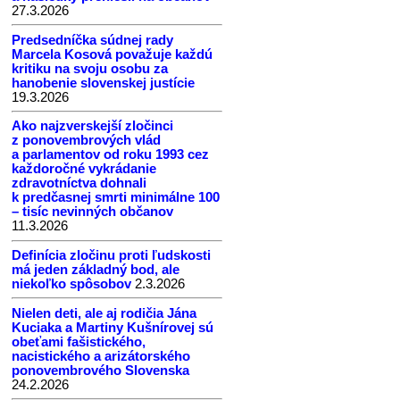
27.3.2026
Predsedníčka súdnej rady
Marcela Kosová považuje každú
kritiku na svoju osobu za
hanobenie slovenskej justície
19.3.2026
Ako najzverskejší zločinci
z ponovembrových vlád
a parlamentov od roku 1993 cez
každoročné vykrádanie
zdravotníctva dohnali
k predčasnej smrti minimálne 100
– tisíc nevinných občanov
11.3.2026
Definícia zločinu proti ľudskosti
má jeden základný bod, ale
niekoľko spôsobov
2.3.2026
Nielen deti, ale aj rodičia Jána
Kuciaka a Martiny Kušnírovej sú
obeťami fašistického,
nacistického a arizátorského
ponovembrového Slovenska
24.2.2026