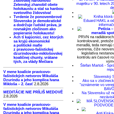
židovskej národnosti
majetku v 90. letech 2
Zelenskyj zhanobil obete
de
holokaustu a stal sa hanbou
svetového židovstva!
Kniha ktorá 
Tvrdenie že ponovembrové
Eduard HAKL a od
Slovensko je demokratické
informač
a dodržuje ľudské práva, je
Petícia –
rovnakým zločinom ako
meradlá spo
popieranie holokaustu!
PRVN na radiátoroch 
Ach tí kajúcnici, cez ktorých
kontrolované, pretože
sa kryjú ekonomické
meradlá, teda nemajú 
a politické mafie
overenia, čiže neover
z pravicovo-fašistickej
legislatíva nestano
dzurindovsko-miklošovskej
kontrolu ani časové r
koaličnej chunty, vrátane
vým
tých, za vlády Mečiara
Štefan Martoš - Spr
repu
V mene koalície pravicovo-
fašistických netvorov Mikuláša
Slovenský
Dzurindu a jeho komplica Ivana
Ako sa v zločineck
Mikloša – 2. časť
2.8.2026
"oznámenie vo vere
BAV
MEDITÁCIE NIE PRÍLIŠ MEDOVÉ
Na Slovensku už ne
2.8.2026
nezávis
MÁ SLOVENSK
V mene koalície pravicovo-
PODVODE 
fašistických netvorov Mikuláša
Dzurindu a jeho komplica Ivana
Anti Kisk