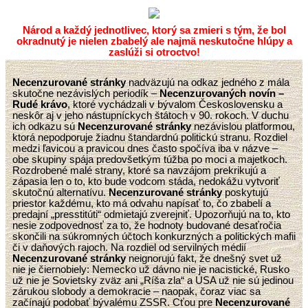
Národ a každý jednotlivec, ktorý sa zmieri s tým, že bol
okradnutý je nielen zbabelý ale najmä neskutočne hlúpy a
zaslúži si otroctvo!
Necenzurované stránky
nadväzujú na odkaz jedného z mála
skutočne nezávislých periodík –
Necenzurovaných novín –
Rudé krávo
, ktoré vychádzali v bývalom Československu a
neskôr aj v jeho nástupníckych štátoch v 90. rokoch. V duchu
ich odkazu sú
Necenzurované stránky
nezávislou platformou,
ktorá nepodporuje žiadnu štandardnú politickú stranu. Rozdiel
medzi ľavicou a pravicou dnes často spočíva iba v názve –
obe skupiny spája predovšetkým túžba po moci a majetkoch.
Rozdrobené malé strany, ktoré sa navzájom prekrikujú a
zápasia len o to, kto bude vodcom stáda, nedokážu vytvoriť
skutočnú alternatívu.
Necenzurované stránky
poskytujú
priestor každému, kto má odvahu napísať to, čo zbabelí a
predajní „presstitúti“ odmietajú zverejniť. Upozorňujú na to, kto
nesie zodpovednosť za to, že hodnoty budované desaťročia
skončili na súkromných účtoch konkurzných a politických mafii
či v daňových rajoch. Na rozdiel od servilných médií
Necenzurované stránky
neignorujú fakt, že dnešný svet už
nie je čiernobiely: Nemecko už dávno nie je nacistické, Rusko
už nie je Sovietsky zväz ani „Ríša zla“ a USA už nie sú jedinou
zárukou slobody a demokracie – naopak, čoraz viac sa
začínajú podobať bývalému ZSSR. Cťou pre
Necenzurované