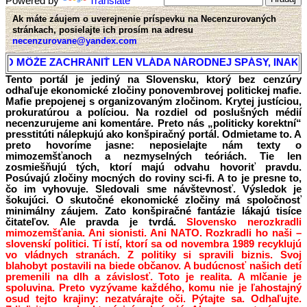
Powered by
Translate
Ak máte záujem o uverejnenie príspevku na Necenzurovaných
stránkach, posielajte ich prosím na adresu
necenzurovane@yandex.com
ZACHRÁNIŤ LEN VLÁDA NÁRODNEJ SPÁSY, INAK REÁLNE 
Tento portál je jediný na Slovensku, ktorý bez cenzúry
odhaľuje ekonomické zločiny ponovembrovej politickej mafie.
Mafie prepojenej s organizovaným zločinom. Krytej justíciou,
prokuratúrou a políciou. Na rozdiel od poslušných médií
necenzurujeme ani komentáre. Preto nás „politicky korektní“
presstitúti nálepkujú ako konšpiračný portál. Odmietame to. A
preto hovoríme jasne: neposielajte nám texty o
mimozemšťanoch a nezmyselných teóriách. Tie len
zosmiešňujú tých, ktorí majú odvahu hovoriť pravdu.
Posúvajú zločiny mocných do roviny sci-fi. A to je presne to,
čo im vyhovuje. Sledovali sme návštevnosť. Výsledok je
šokujúci. O skutočné ekonomické zločiny má spoločnosť
minimálny záujem. Zato konšpiračné fantázie lákajú tisíce
čitateľov. Ale pravda je tvrdá.
Slovensko nerozkradli
mimozemšťania. Ani sionisti. Ani NATO. Rozkradli ho naši –
slovenskí politici.
Tí istí, ktorí sa od novembra 1989 recyklujú
vo vládnych stranách. Z politiky si spravili biznis. Svoj
blahobyt postavili na biede občanov. A budúcnosť našich detí
premenili na dlh a závislosť. Toto je realita. A mlčanie je
spoluvina. Preto vyzývame každého, komu nie je ľahostajný
osud tejto krajiny: nezatvárajte oči. Pýtajte sa. Odhaľujte.