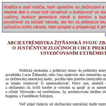
Rodičia a starí rodičia, ktorí spoločne so zločincami a 
vlastné deti a vnuci boli okradnutí o budúcnosť vo vla
cudziny, budúce generácie obrali o detstvo a b
považovať za súčasť národa, ale len za plebejcov bez
súčasťou tohto národa, lebo prispeli a prispievajú k jeh
ARCIEXTRÉMISTKA ŽITŇANSKÁ SVOJU ZB
O JUSTIČNÝCH ZLOČINOCH CHCE PRE
USVEDČOVANÍM EXTRÉMIS
Politická skokanka z politickej strany do politickej strany,
prostitútka Lucia Žitňanská, toho času opätovne ako ministerka s
zo zločineckej smeráckej mafie, pocítila nám potrebu (nemyslím a
sa nejako realizovať či samorealizovať. Práve ona, zbabelá o
a občianskej cti, kvôli kariére je ochotná sa spojiť aj so sam
a očistiť Slovensko od extrémizmu, by predstavovala ideálnu 
hygienu, s Františkom Šebejom.
Veď prijať funkciu od zločineckej smeráckej mafie reprez