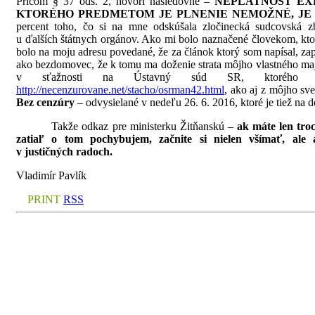
Pričom § 37 ods. 2, hovorí nasledovné –
NEPLATNOSŤ EX
KTORÉHO PREDMETOM JE PLNENIE NEMOŽNÉ, JE
percent toho, čo si na mne odskúšala zločinecká sudcovská 
u ďalších štátnych orgánov. Ako mi bolo naznačené človekom, kto
bolo na moju adresu povedané, že za článok ktorý som napísal, za
ako bezdomovec, že k tomu ma doženie strata môjho vlastného maje
v sťažnosti na Ústavný súd SR, ktorého t
http://necenzurovane.net/stacho/osrman42.html
, ako aj z môjho sv
Bez cenzúry
– odvysielané v nedeľu 26. 6. 2016, ktoré je tiež na d
Takže odkaz pre ministerku Žitňanskú –
ak máte len troc
zatiaľ o tom pochybujem, začnite si nielen všímať, ale 
v justičných radoch.
Vladimír Pavlík
PRINT
RSS