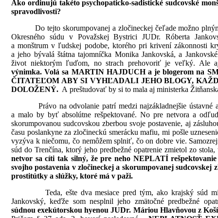
Ako ordinujú takéto psychopaticko-sadistické sudcovské monšt
spravodlivosti?
Do tejto skorumpovanej a zločineckej čeľade možno plným 
Okresného súdu v Považskej Bystrici JUDr. Róberta Jankov
a monštrum v ľudskej podobe, ktorého pri krivení zákonnosti kr
a jeho bývalá štátna tajomníčka Monika Jankovská, a Jankovskéh
život niektorým ľuďom, no strach prehovoriť je veľký. Ale 
výnimka. Volá sa MARTIN HAJDUCH a je blogerom n
ČITATEĽOM ABY SI VYHĽADALI JEHO BLOGY, KAŽ
DOLOŽENÝ.
A preštudovať by si to mala aj ministerka Žitňansk
Právo na odvolanie patrí medzi najzákladnejšie ústavné a
a malo by byť absolútne rešpektované. No pre netvora a odľu
skorumpovanou sudcovskou zberbou svoje postavenie, aj zásluhou
času poslankyne za zločineckú smerácku mafiu, mi pošle uznesen
vyzýva k niečomu, čo nemôžem splniť, čo on dobre vie. Samozrej
súd do Trenčína, ktorý jeho predbežné opatrenie zmietol zo stola
netvor sa cíti tak silný, že pre neho NEPLATÍ rešpektovanie 
svojho postavenia v zločineckej a skorumpovanej sudcovskej z
prostitútky a slúžky, ktoré má v paži.
Teda, ešte dva mesiace pred tým, ako krajský súd m
Jankovský, keďže som nesplnil jeho zmätočné predbežné opat
súdnou exekútorskou hyenou JUDr. Máriou Hlavňovou z Košíc