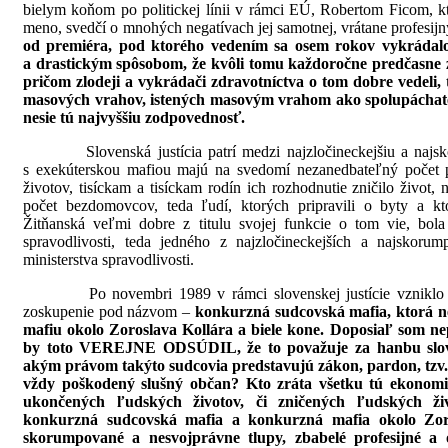
bielym koňom po politickej línii v rámci EÚ, Robertom Ficom, k
meno, svedčí o mnohých negatívach jej samotnej, vrátane profesij
od premiéra, pod ktorého vedením sa osem rokov vykrádalo
a drastickým spôsobom, že kvôli tomu každoročne predčasne zo
pričom zlodeji a vykrádači zdravotníctva o tom dobre vedeli,
masových vrahov, istených masovým vrahom ako spolupáchat
nesie tú najvyššiu zodpovednosť.
Slovenská justícia patrí medzi najzločineckejšiu a najsko
s exekúterskou mafiou majú na svedomí nezanedbateľný počet
životov, tisíckam a tisíckam rodín ich rozhodnutie zničilo život
počet bezdomovcov, teda ľudí, ktorých pripravili o byty a ktor
Žitňanská veľmi dobre z titulu svojej funkcie o tom vie, bol
spravodlivosti, teda jedného z najzločineckejších a najskoru
ministerstva spravodlivosti.
Po novembri 1989 v rámci slovenskej justície vzniklo špi
zoskupenie pod názvom –
konkurzná sudcovská mafia, ktorá 
mafiu okolo Zoroslava Kollára a biele kone. Doposiaľ som ne
by toto VEREJNE ODSÚDIL, že to považuje za hanbu slove
akým právom takýto sudcovia predstavujú zákon, pardon, tzv. 
vždy poškodený slušný občan? Kto zráta všetku tú ekonomi
ukončených ľudských životov, či zničených ľudských ž
konkurzná sudcovská mafia a konkurzná mafia okolo Zoro
skorumpované a nesvojprávne tlupy, zbabelé profesijné a o