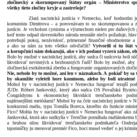
zločinecký a skorumpovaný štátny orgán – Ministerstvo spr
všetky tieto zločiny kryje a zastrešuje?
Zlatá nacistická justícia v Nemecku, keď hodnotím je
komunistu Dimitrova – a porovnávam to so skorumpovanou a zl
justície. Je vrcholom cynizmu a výsmechom nielen pre daňových po
keď tento odpad slovenského národa neustále niečo požaduje, hlav
potrebujú pokoj, nezávislosť, primerané finančné ohodnotenie a
a ako sa nám za toto všetko odvďačili?
Vytvorili si tu štát 
a korupčníci nám dokazujú, ako v ich podaní vyzerá zákon, obj
Bolo by možné v nacistickej justícii, aby sudca či sudcovia boli s
likvidovať nevinných a bezbranných ľudí? Bolo by možné, aby sú
zločinecká exekútorská zberba a fungovanie organizovaných zloči
Nie, nebolo by to možné, ani len v náznakoch. A pokiaľ by sa t
by okamžite vyleteli hore komínom, alebo by boli utraten
Mohol by v nacistickej justícii v Nemecku fungovať terajší p
JUDr. Róbert Jankovský, ktorý ako sudca OS Považská Bystri
Čongrádymu k ekonomickej likvidácii trenčianskeho podn
najdrsnejšími metódami? Mohol by na čele nacistickej justície v 
konkurznú mafiu, typu Tomáša Boreca, ktorého do funkcie ministr
Fico? Mohla by v nacistickej justícii v Nemecku fungovať ako z
Jankovská, ktorá ako sudkyňa v Trenčíne pomáhala mafiánskemu
a hrubou silou likvidovať trenčianskeho podnikateľa Ondrej
tajomníčky ju menoval premiér Fico, hoci musel vedieť o jej krimi