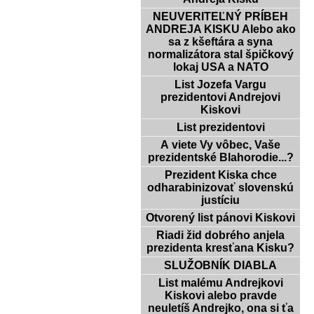
NEUVERITEĽNÝ PRÍBEH
ANDREJA KISKU Alebo ako
sa z kšeftára a syna
normalizátora stal špičkový
lokaj USA a NATO
List Jozefa Vargu
prezidentovi Andrejovi
Kiskovi
List prezidentovi
A viete Vy vôbec, Vaše
prezidentské Blahorodie...?
Prezident Kiska chce
odharabinizovať slovenskú
justíciu
Otvorený list pánovi Kiskovi
Riadi žid dobrého anjela
prezidenta kresťana Kisku?
SLUŽOBNÍK DIABLA
List malému Andrejkovi
Kiskovi alebo pravde
neuletíš Andrejko, ona si ťa