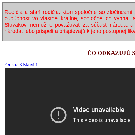
Rodičia a starí rodičia, ktorí spoločne so zločincami 
budúcnosť vo vlastnej krajine, spoločne ich vyhnali
Slovákov, nemožno považovať za súčasť národa, ale
národa, lebo prispeli a prispievajú k jeho postupnej likv
ČO ODKAZUJÚ S
Odkaz Kiskovi 1