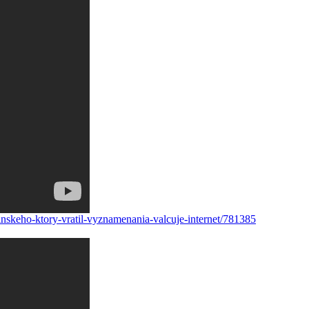
inskeho-ktory-vratil-vyznamenania-valcuje-internet/781385