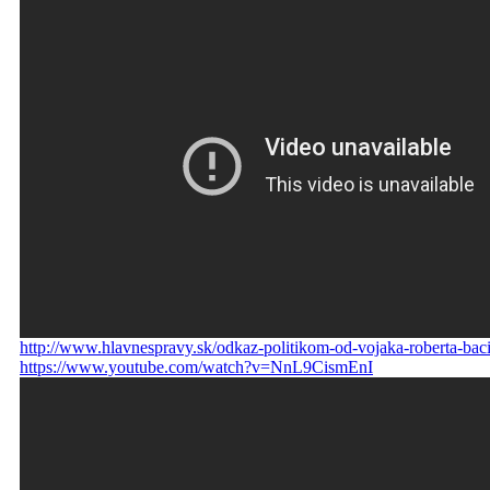
http://www.hlavnespravy.sk/odkaz-politikom-od-vojaka-roberta-bac
https://www.youtube.com/watch?v=NnL9CismEnI