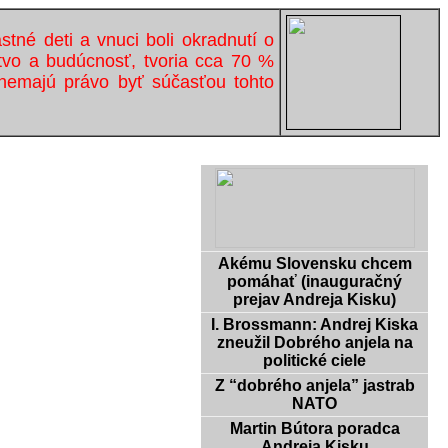
astné deti a vnuci boli okradnutí o
stvo a budúcnosť, tvoria cca 70 %
 nemajú právo byť súčasťou tohto
Akému Slovensku chcem
pomáhať (inauguračný
prejav Andreja Kisku)
I. Brossmann: Andrej Kiska
zneužil Dobrého anjela na
politické ciele
Z “dobrého anjela” jastrab
NATO
Martin Bútora poradca
Andreja Kisku