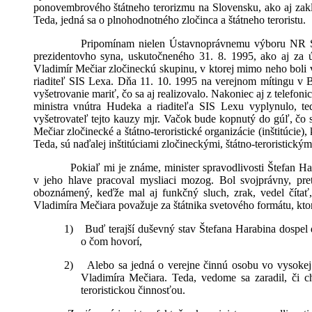
ponovembrového štátneho terorizmu na Slovensku, ako aj zakla
Teda, jedná sa o plnohodnotného zločinca a štátneho teroristu.
Pripomínam nielen Ústavnoprávnemu výboru NR SR,
prezidentovho syna, uskutočneného 31. 8. 1995, ako aj za úč
Vladimír Mečiar zločineckú skupinu, v ktorej mimo neho boli v
riaditeľ SIS Lexa. Dňa 11. 10. 1995 na verejnom mítingu v B
vyšetrovanie mariť, čo sa aj realizovalo. Nakoniec aj z telefo
ministra vnútra Hudeka a riaditeľa SIS Lexu vyplynulo, t
vyšetrovateľ tejto kauzy mjr. Vačok bude kopnutý do gúľ, čo
Mečiar zločinecké a štátno-teroristické organizácie (inštitúcie)
Teda, sú naďalej inštitúciami zločineckými, štátno-teroristický
Pokiaľ mi je známe, minister spravodlivosti Štefan H
v jeho hlave pracoval mysliaci mozog. Bol svojprávny, pret
oboznámený, keďže mal aj funkčný sluch, zrak, vedel číta
Vladimíra Mečiara považuje za štátnika svetového formátu, ktor
1)
Buď terajší duševný stav Štefana Harabina dospel d
o čom hovorí,
2)
Alebo sa jedná o verejne činnú osobu vo vysokej p
Vladimíra Mečiara. Teda, vedome sa zaradil, či ch
teroristickou činnosťou.