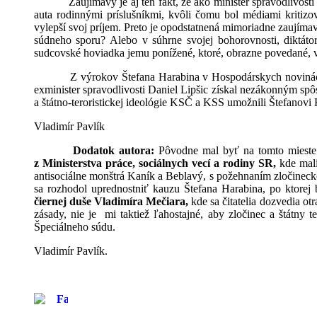
Zaujímavý je aj ten fakt, že ako minister spravodlivos
auta rodinnými príslušníkmi, kvôli čomu bol médiami kritizov
vylepší svoj príjem. Preto je opodstatnená mimoriadne zaujímavá
súdneho sporu? Alebo v súhrne svojej bohorovnosti, diktáto
sudcovské hoviadka jemu ponížené, ktoré, obrazne povedané, vy
Z výrokov Štefana Harabina v Hospodárskych novinác
exminister spravodlivosti Daniel Lipšic získal nezákonným spô
a štátno-teroristickej ideológie KSČ a KSS umožnili Štefanovi 
Vladimír Pavlík
Dodatok autora:
Pôvodne mal byť na tomto miest
z Ministerstva práce, sociálnych vecí a rodiny SR,
kde mali
antisociálne monštrá Kaník a Beblavý, s požehnaním zločineck
sa rozhodol uprednostniť kauzu Štefana Harabina, po ktore
čiernej duše Vladimíra Mečiara,
kde sa čitatelia dozvedia otr
zásady, nie je
mi taktiež ľahostajné, aby zločinec a štátny te
Špeciálneho súdu.
Vladimír Pavlík.