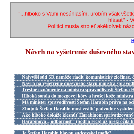
"...hlboko s Vami nesúhlasím, urobím však všetk
hlásať" - V
Politici musia strpieť akékoľvek náz
H
Návrh na vyšetrenie duševného stav
Najvyšší súd SR nemôže riadiť komunistický zločinec, 
Návrh na vyšetrenie duševného stavu ministra spravodl
Trestné oznámenie na ministra spravodlivosti Štefana 
Hlboká sonda do mozgovej kôry a hrošej kože ministra 
Má minister spravodlivosti Štefan Harabin právo na o
Zbojník Štefan Harabin musí vrátiť podvodne vysúden
Ako hlboko dokáže klesnúť Harabinom sprivatizovaný(
Harabinová „ odbornosť“ (podľa Fica) už prekročila h
Je Štefan Harabin hlavou sudcovskej mafie?