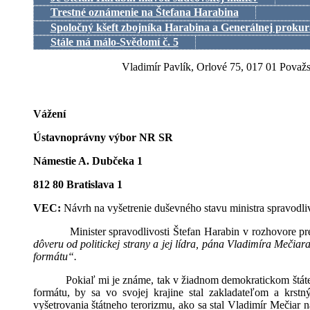
Trestné oznámenie na Štefana Harabina
Spoločný kšeft zbojníka Harabina a Generálnej proku
Stále má málo-Svědomí č. 5
Vladimír Pavlík, Orlové 75, 017 01 Považs
Vážení
Ústavnoprávny výbor NR SR
Námestie A. Dubčeka 1
812 80 Bratislava 1
VEC:
Návrh na vyšetrenie duševného stavu ministra spravodli
Minister spravodlivosti Štefan Harabin v rozhovore 
dôveru od politickej strany a jej lídra, pána Vladimíra Mečia
formátu“.
Pokiaľ mi je známe, tak v žiadnom demokratickom štáte 
formátu, by sa vo svojej krajine stal zakladateľom a krst
vyšetrovania štátneho terorizmu, ako sa stal Vladimír Mečiar 